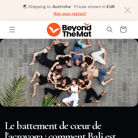
et
passer
🌏
Shipping to
Autriche
· Prices shown in
EUR
au
Not your region?
contenu
Panier
Le battement de cœur de
l'acroyoga : comment Bali est