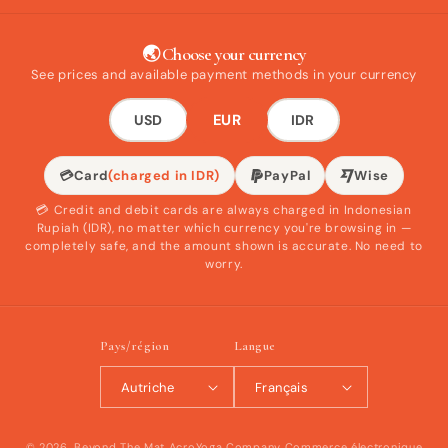
🌏 Choose your currency
See prices and available payment methods in your currency
EUR
USD
IDR
💳
Card
(charged in IDR)
PayPal
Wise
💳 Credit and debit cards are always charged in Indonesian
Rupiah (IDR), no matter which currency you're browsing in —
completely safe, and the amount shown is accurate. No need to
worry.
Pays/région
Langue
Autriche
Français
© 2026,
Beyond The Mat AcroYoga Company
Commerce électronique