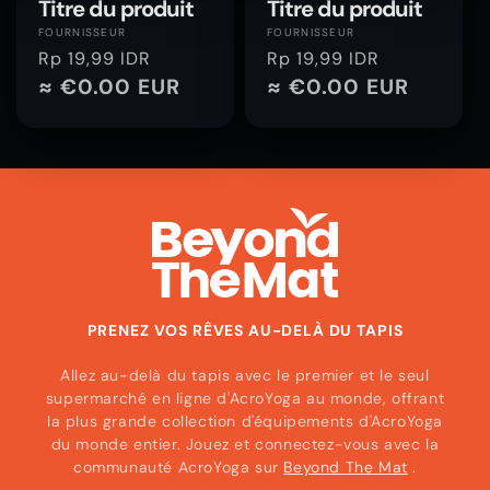
Titre du produit
Titre du produit
Fournisseur :
Fournisseur :
FOURNISSEUR
FOURNISSEUR
Prix
Rp 19,99 IDR
Prix
Rp 19,99 IDR
habituel
≈ €0.00 EUR
habituel
≈ €0.00 EUR
PRENEZ VOS RÊVES AU-DELÀ DU TAPIS
Allez au-delà du tapis avec le premier et le seul
supermarché en ligne d'AcroYoga au monde, offrant
la plus grande collection d'équipements d'AcroYoga
du monde entier. Jouez et connectez-vous avec la
communauté AcroYoga sur
Beyond The Mat
.