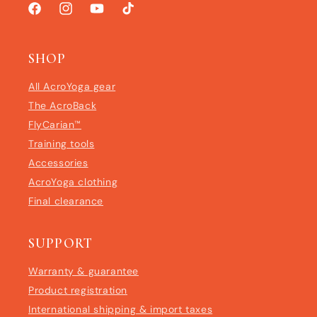
Facebook
Instagram
YouTube
TikTok
SHOP
All AcroYoga gear
The AcroBack
FlyCarian™
Training tools
Accessories
AcroYoga clothing
Final clearance
SUPPORT
Warranty & guarantee
Product registration
International shipping & import taxes