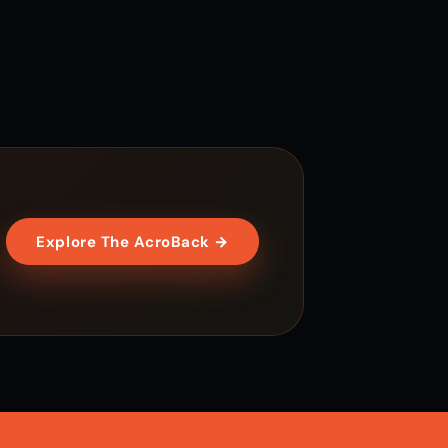
Explore The AcroBack →