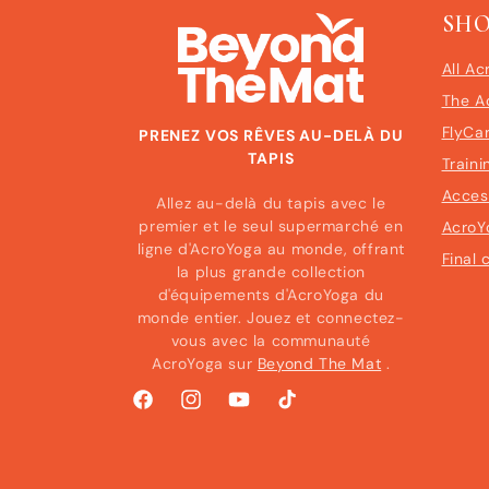
SH
All Ac
The A
FlyCa
PRENEZ VOS RÊVES AU-DELÀ DU
TAPIS
Traini
Acces
Allez au-delà du tapis avec le
premier et le seul supermarché en
AcroY
ligne d'AcroYoga au monde, offrant
Final 
la plus grande collection
d'équipements d'AcroYoga du
monde entier. Jouez et connectez-
vous avec la communauté
AcroYoga sur
Beyond The Mat
.
Facebook
Instagram
YouTube
TikTok