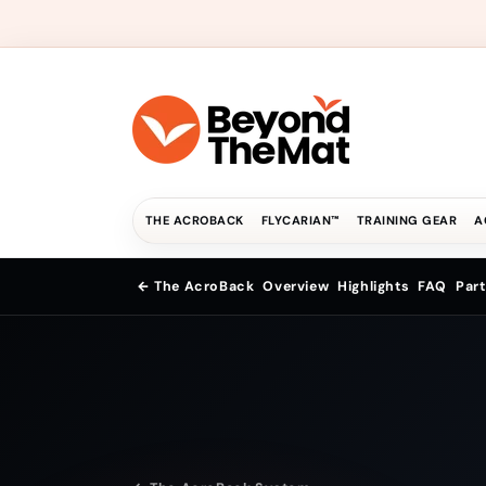
et
passer
au
contenu
THE ACROBACK
FLYCARIAN™
TRAINING GEAR
A
← The AcroBack
Overview
Highlights
FAQ
Part