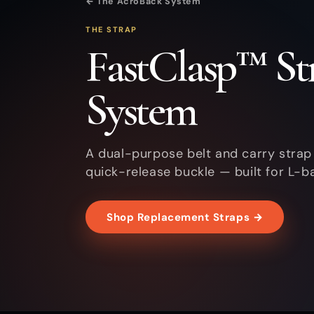
← The AcroBack System
THE STRAP
FastClasp™ St
System
A dual-purpose belt and carry strap
quick-release buckle — built for L-ba
Shop Replacement Straps →