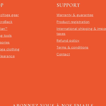
OP
SUPPORT
roYoga gear
Warranty & guarantee
croBack
Product registration
rian™
International shipping & impo
taxes
ng tools
Refund policy
sories
Terms & conditions
oga clothing
Contact
clearance
ABONNEZ-VOUS À NOS EMAILS