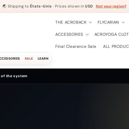
🌏
Shipping to
États-Unis
· Prices shown in
USD
Not your region?
THE ACROBACK
FLYCARIAN
ACCESSORIES
ACROYOGA CLOT
Final Clearance Sale
ALL PRODUC
CCESSORIES
SALE
LEARN
 of the system