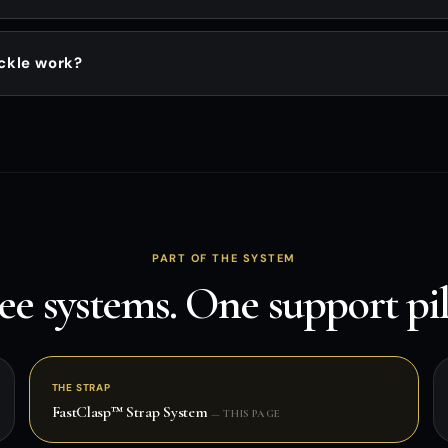
ckle work?
PART OF THE SYSTEM
ee systems. One support pil
THE STRAP
FastClasp™ Strap System
— THIS PAGE