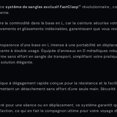
tre
système de sangles exclusif FastClasp™
révolutionnaire
, c
derne.
tre la commodité dans la base en L, car la ceinture sécurise votr
ements et glissements indésirables, garantissant que vous res
ansparence d'une base en L intense à une portabilité en déplac
ovante à double usage. Équipée d'anneaux en D métalliques robu
rme sans effort en sangle de transport, simplifiant votre pratiqu
solution élégante.
que à dégagement rapide conçue pour la résistance et la facili
rmettant un détachement sans effort d'une seule main. Sécurité 
ré pour une séance ou en déplacement, ce système garantit q
 l'action, ce qui en fait le compagnon ultime pour votre voyage d