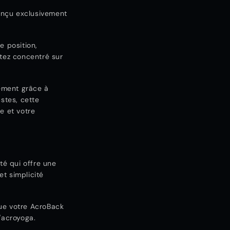
onçu exclusivement
e position,
tez concentré sur
ement grâce à
stes, cette
e et votre
té qui offre une
et simplicité
ue votre AcroBack
'acroyoga.