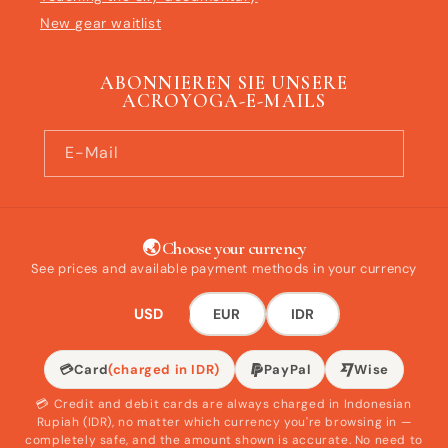
New gear waitlist
ABONNIEREN SIE UNSERE
ACROYOGA-E-MAILS
E-Mail
🌏 Choose your currency
See prices and available payment methods in your currency
USD
EUR
IDR
💳
Card
(charged in IDR)
PayPal
Wise
💳 Credit and debit cards are always charged in Indonesian
Rupiah (IDR), no matter which currency you're browsing in —
completely safe, and the amount shown is accurate. No need to