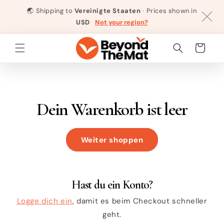
Direkt
zum
🌏
Shipping to
Vereinigte Staaten
· Prices shown in
Inhalt
USD
Not your region?
Warenkorb
Dein Warenkorb ist leer
Weiter shoppen
Hast du ein Konto?
Logge dich ein
, damit es beim Checkout schneller
geht.