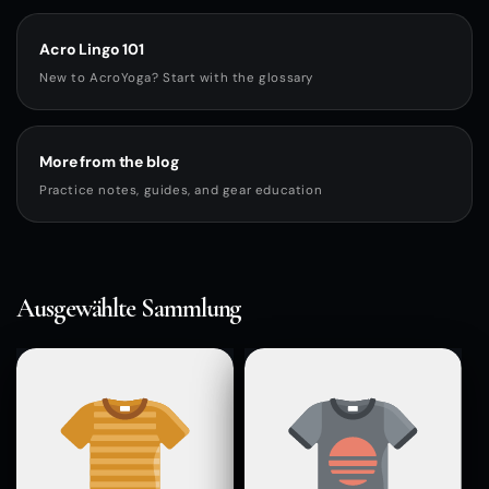
Acro Lingo 101
New to AcroYoga? Start with the glossary
More from the blog
Practice notes, guides, and gear education
Ausgewählte Sammlung