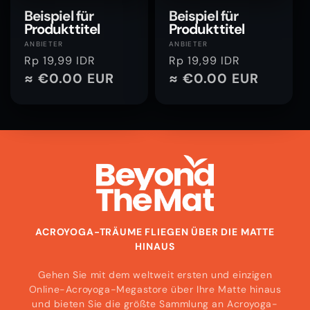
Beispiel für
Beispiel für
Produkttitel
Produkttitel
Anbieter:
Anbieter:
ANBIETER
ANBIETER
Normaler
Rp 19,99 IDR
Normaler
Rp 19,99 IDR
Preis
≈ €0.00 EUR
Preis
≈ €0.00 EUR
ACROYOGA-TRÄUME FLIEGEN ÜBER DIE MATTE
HINAUS
Gehen Sie mit dem weltweit ersten und einzigen
Online-Acroyoga-Megastore über Ihre Matte hinaus
und bieten Sie die größte Sammlung an Acroyoga-