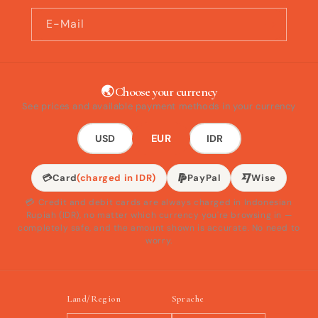
E-Mail
🌏 Choose your currency
See prices and available payment methods in your currency
EUR
USD
IDR
💳
Card
(charged in IDR)
PayPal
Wise
💳 Credit and debit cards are always charged in Indonesian
Rupiah (IDR), no matter which currency you're browsing in —
completely safe, and the amount shown is accurate. No need to
worry.
Land/Region
Sprache