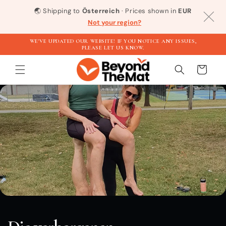
Direkt
zum
🌏
Shipping to
Österreich
· Prices shown in
EUR
Inhalt
Not your region?
WE'VE UPDATED OUR WEBSITE! IF YOU NOTICE ANY ISSUES,
PLEASE LET US KNOW.
Warenkorb