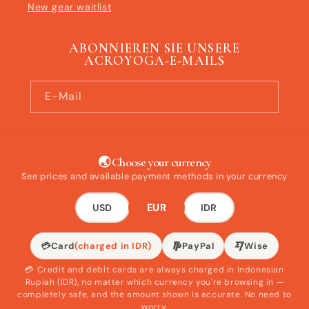
New gear waitlist
ABONNIEREN SIE UNSERE
ACROYOGA-E-MAILS
E-Mail
🌏 Choose your currency
See prices and available payment methods in your currency
EUR
USD
IDR
💳
Card
(charged in IDR)
PayPal
Wise
💳 Credit and debit cards are always charged in Indonesian
Rupiah (IDR), no matter which currency you're browsing in —
completely safe, and the amount shown is accurate. No need to
worry.