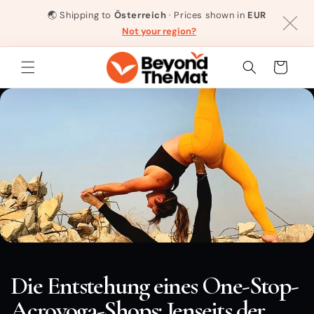
Direkt
zum
🌏
Shipping to
Österreich
· Prices shown in
EUR
Inhalt
Not your region?
Warenkorb
Die Entstehung eines One-Stop-
Acroyoga-Shops: Jenseits der