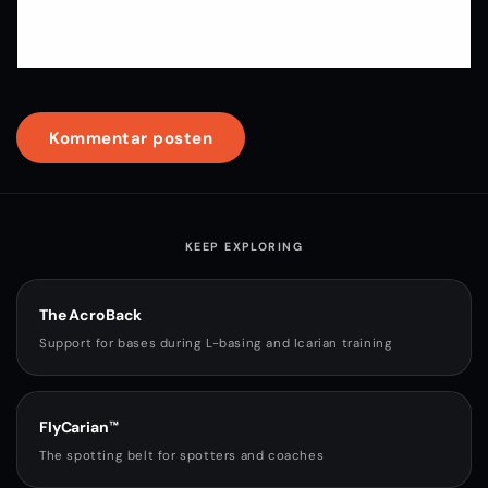
KEEP EXPLORING
The AcroBack
Support for bases during L-basing and Icarian training
FlyCarian™
The spotting belt for spotters and coaches