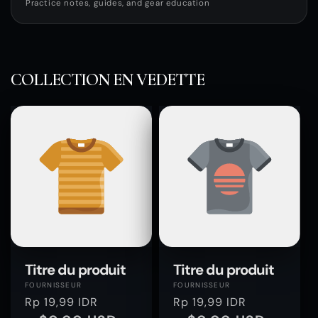
Practice notes, guides, and gear education
COLLECTION EN VEDETTE
Titre du produit
Titre du produit
Fournisseur :
Fournisseur :
FOURNISSEUR
FOURNISSEUR
Prix
Rp 19,99 IDR
Prix
Rp 19,99 IDR