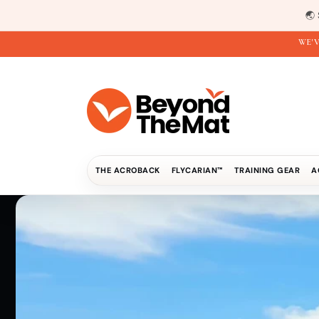
Direkt
zum
🌏
Inhalt
WE'V
THE ACROBACK
FLYCARIAN™
TRAINING GEAR
A