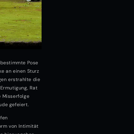
ne bestimmte Pose
e an einen Sturz
en erstrahlte die
 Ermutigung, Rat
 Misserfolge
ude gefeiert.
efen
orm von Intimität