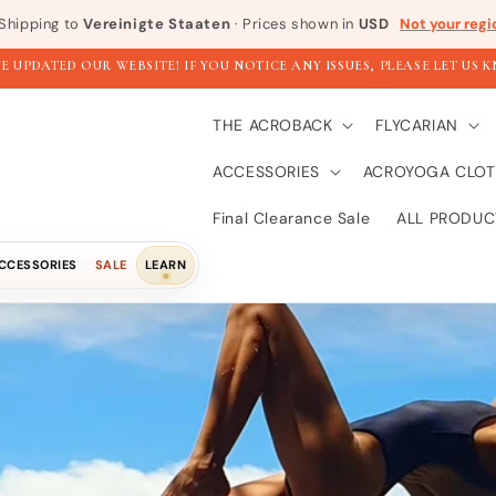
Shipping to
Vereinigte Staaten
· Prices shown in
USD
Not your regi
E UPDATED OUR WEBSITE! IF YOU NOTICE ANY ISSUES, PLEASE LET US 
THE ACROBACK
FLYCARIAN
ACCESSORIES
ACROYOGA CLOT
Final Clearance Sale
ALL PRODUC
CCESSORIES
SALE
LEARN