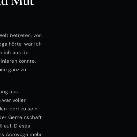
nd Mut
Welt betreten, von
oga hörte, war ich
e ich aus der
inieren könnte.
hne ganz zu
hung aus
 war voller
n, dort zu sein,
 der Gemeinschaft
l auf. Dieses
ass Acroyoga mehr