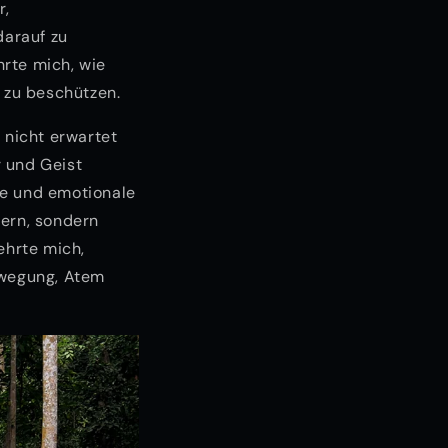
r,
darauf zu
hrte mich, wie
d zu beschützen.
 nicht erwartet
r und Geist
ge und emotionale
nern, sondern
ehrte mich,
ewegung, Atem