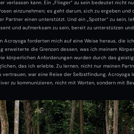
er verlassen kann. Ein „Flieger“ zu sein bedeutet nicht nu
osen einzunehmen; es geht darum, sich zu ergeben und 
r Partner einen unterstützt. Und ein „Spotter“ zu sein, le
räsent und aufmerksam zu sein, bereit zu unterstützen un
im Acroyoga forderten mich auf eine Weise heraus, die ich
ng erweiterte die Grenzen dessen, was ich meinem Körpe
 Die körperlichen Anforderungen wurden durch das geisti
chen, das ich erlebte. Zu lernen, nicht nur meinen Part
u vertrauen, war eine Reise der Selbstfindung. Acroyoga l
tiver zu kommunizieren, nicht mit Worten, sondern mit B