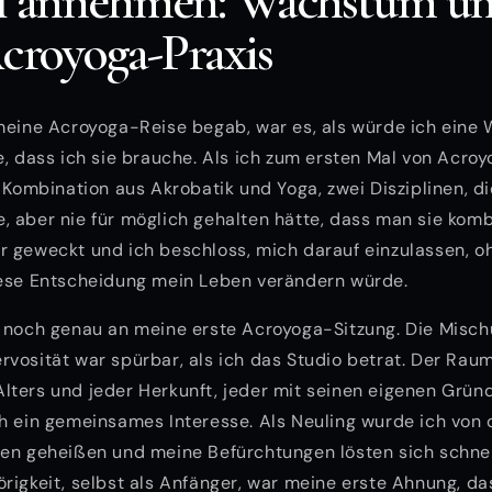
ll annehmen: Wachstum u
Acroyoga-Praxis
meine Acroyoga-Reise begab, war es, als würde ich eine 
e, dass ich sie brauche. Als ich zum ersten Mal von Acroy
r Kombination aus Akrobatik und Yoga, zwei Disziplinen, di
 aber nie für möglich gehalten hätte, dass man sie komb
r geweckt und ich beschloss, mich darauf einzulassen, o
iese Entscheidung mein Leben verändern würde.
h noch genau an meine erste Acroyoga-Sitzung. Die Misc
vosität war spürbar, als ich das Studio betrat. Der Raum
ters und jeder Herkunft, jeder mit seinen eigenen Gründe
ch ein gemeinsames Interesse. Als Neuling wurde ich von
en geheißen und meine Befürchtungen lösten sich schnel
rigkeit, selbst als Anfänger, war meine erste Ahnung, d