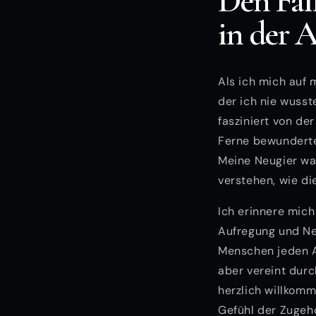
Den Fa
in der 
Als ich mich auf 
der ich nie wusst
fasziniert von de
Ferne bewunderte,
Meine Neugier wa
verstehen, wie d
Ich erinnere mic
Aufregung und Ner
Menschen jeden Al
aber vereint dur
herzlich willkomm
Gefühl der Zugehö