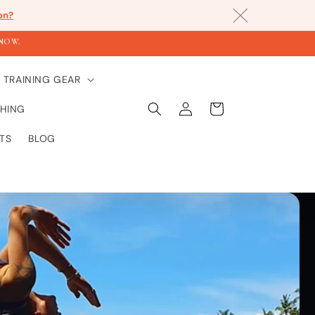
on?
KNOW.
TRAINING GEAR
Einloggen
Warenkorb
HING
TS
BLOG